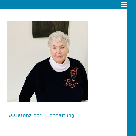
alten und optimal auf Ihre Bedürfnisse
ymisiert auszuwerten (Webtracking). Weitere
hutzhinweisen
.
Assistenz der Buchhaltung